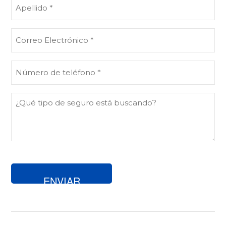
Apellido
(Obligatorio)
Correo
Electrónico
(Obligatorio)
Número
de
teléfono
¿Qué
(Obligatorio)
tipo
de
seguro
está
buscando?