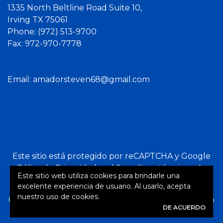
1335 North Beltline Road Suite 10,
Irving TX 75061
Phone:
(972) 513-9700
Fax: 972-970-7778
Email:
amadorsteven68@gmail.com
Este sitio está protegido por reCAPTCHA y Google
Póliza de Privacidad
and
Se aplican términos de
Este sitio web utiliza cookies para brindarle una
servicio
excelente experiencia de usuario. Al usarlo, acepta
nuestro uso de cookies.
©2026. Reservados todos los derechos.
|
Energizado
DE ACUERDO
por
Zywave Websites